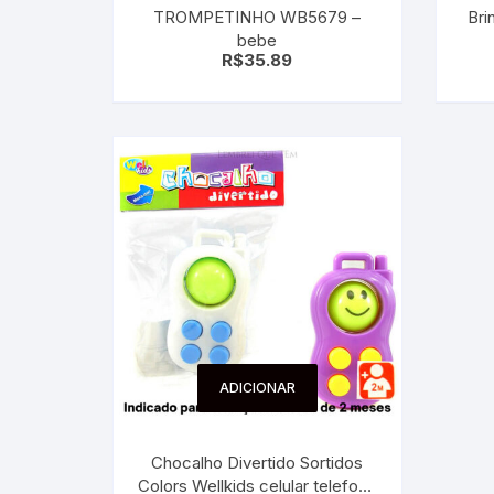
TROMPETINHO WB5679 –
Bri
Sex Shop
Brinquedos
Limpeza
Artes e Ofí
bebe
Crianças 
R$
35.89
Remédio
Segurança
Presentes
SJC
Etiquetas 
chaveiro
ADICIONAR
Chocalho Divertido Sortidos
Colors Wellkids celular telefone