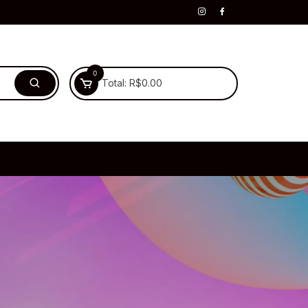
0
Total:
R$
0.00