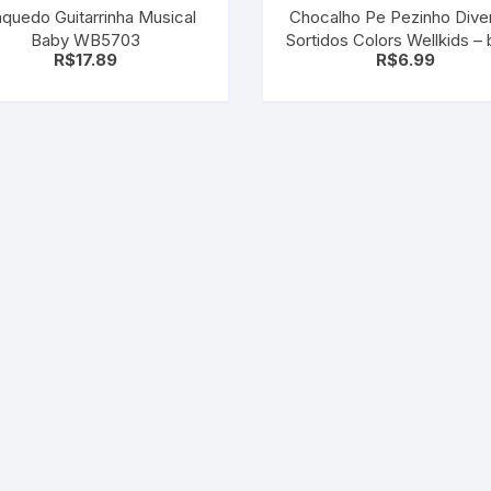
nquedo Guitarrinha Musical
Chocalho Pe Pezinho Diver
 para Bebês e
cios
Baby WB5703
Sortidos Colors Wellkids –
Pequenas
R$
17.89
R$
6.99
Indicado para crianças ma
 e Embalagens
de 2 meses
e Adesivos