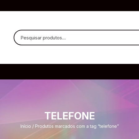
uvido Headphones
e Microfone
TELEFONE
ia
Início
/ Produtos marcados com a tag “telefone”