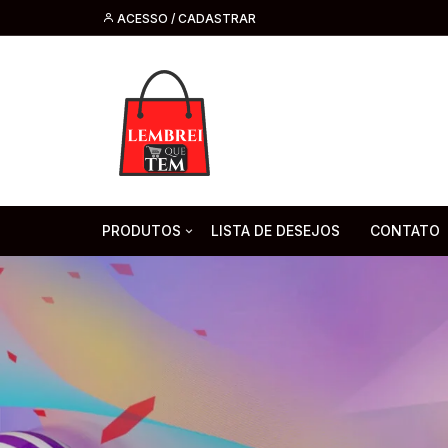
ACESSO / CADASTRAR
PRODUTOS
LISTA DE DESEJOS
CONTATO
Tecnologia
Fone de O
Headsets 
Moda, Beleza E Perfumaria
bijuteria
Cabos
Artesanato
Saúde
Pilha. Bater
Artigos para festa
moda
Microfone