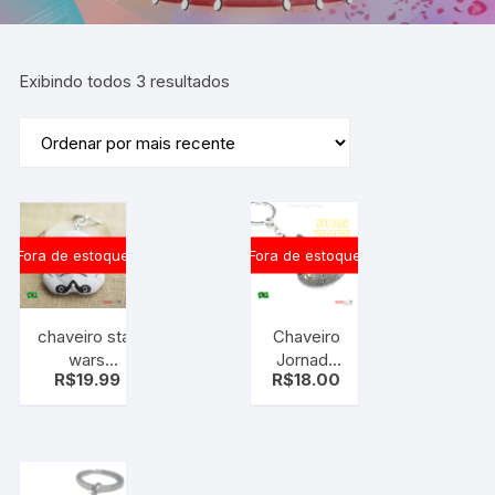
Exibindo todos 3 resultados
Fora de estoque
Fora de estoque
chaveiro star
Chaveiro
wars
Jornada
R$
19.99
R$
18.00
stormtrooper
Nas
Estrelas
Nave
Enterprise
Star Trek