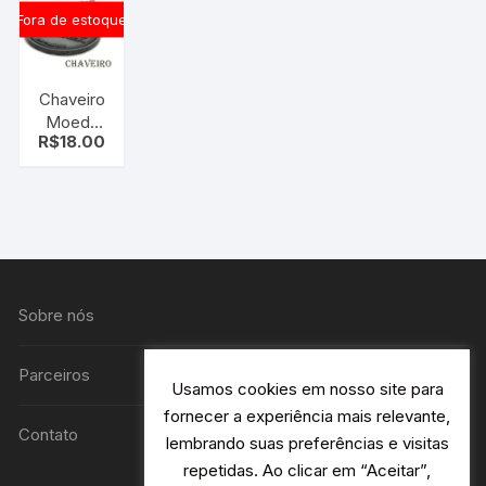
Fora de estoque
Chaveiro
Moeda
R$
18.00
Corrente
Chave do
Logotipo
de Star
Wars
Sobre nós
Parceiros
Usamos cookies em nosso site para
fornecer a experiência mais relevante,
Contato
lembrando suas preferências e visitas
repetidas. Ao clicar em “Aceitar”,