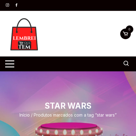
0
STAR WARS
Início
/ Produtos marcados com a tag “star wars”