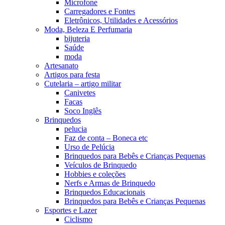
Microfone
Carregadores e Fontes
Eletrônicos, Utilidades e Acessórios
Moda, Beleza E Perfumaria
bijuteria
Saúde
moda
Artesanato
Artigos para festa
Cutelaria – artigo militar
Canivetes
Facas
Soco Inglês
Brinquedos
pelucia
Faz de conta – Boneca etc
Urso de Pelúcia
Brinquedos para Bebês e Crianças Pequenas
Veículos de Brinquedo
Hobbies e coleções
Nerfs e Armas de Brinquedo
Brinquedos Educacionais
Brinquedos para Bebês e Crianças Pequenas
Esportes e Lazer
Ciclismo