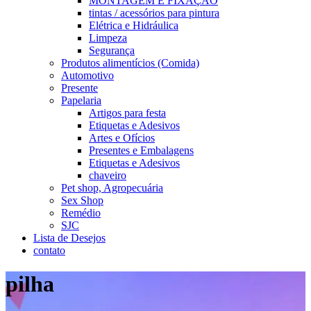
MONTAGEM E FIXAÇÃO
tintas / acessórios para pintura
Elétrica e Hidráulica
Limpeza
Segurança
Produtos alimentícios (Comida)
Automotivo
Presente
Papelaria
Artigos para festa
Etiquetas e Adesivos
Artes e Ofícios
Presentes e Embalagens
Etiquetas e Adesivos
chaveiro
Pet shop, Agropecuária
Sex Shop
Remédio
SJC
Lista de Desejos
contato
pilha