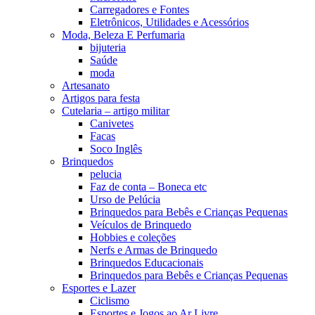
Carregadores e Fontes
Eletrônicos, Utilidades e Acessórios
Moda, Beleza E Perfumaria
bijuteria
Saúde
moda
Artesanato
Artigos para festa
Cutelaria – artigo militar
Canivetes
Facas
Soco Inglês
Brinquedos
pelucia
Faz de conta – Boneca etc
Urso de Pelúcia
Brinquedos para Bebês e Crianças Pequenas
Veículos de Brinquedo
Hobbies e coleções
Nerfs e Armas de Brinquedo
Brinquedos Educacionais
Brinquedos para Bebês e Crianças Pequenas
Esportes e Lazer
Ciclismo
Esportes e Jogos ao Ar Livre