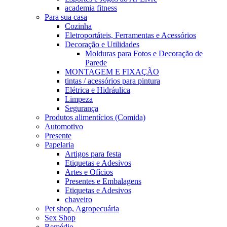
academia fitness
Para sua casa
Cozinha
Eletroportáteis, Ferramentas e Acessórios
Decoração e Utilidades
Molduras para Fotos e Decoração de
Parede
MONTAGEM E FIXAÇÃO
tintas / acessórios para pintura
Elétrica e Hidráulica
Limpeza
Segurança
Produtos alimentícios (Comida)
Automotivo
Presente
Papelaria
Artigos para festa
Etiquetas e Adesivos
Artes e Ofícios
Presentes e Embalagens
Etiquetas e Adesivos
chaveiro
Pet shop, Agropecuária
Sex Shop
Remédio