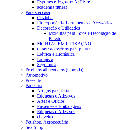
Esportes e Jogos ao Ar Livre
academia fitness
Para sua casa
Cozinha
Eletroportáteis, Ferramentas e Acessórios
Decoração e Utilidades
Molduras para Fotos e Decoração de
Parede
MONTAGEM E FIXAÇÃO
tintas / acessórios para pintura
Elétrica e Hidráulica
Limpeza
Segurança
Produtos alimentícios (Comida)
Automotivo
Presente
Papelaria
Artigos para festa
Etiquetas e Adesivos
Artes e Ofícios
Presentes e Embalagens
Etiquetas e Adesivos
chaveiro
Pet shop, Agropecuária
Sex Shop