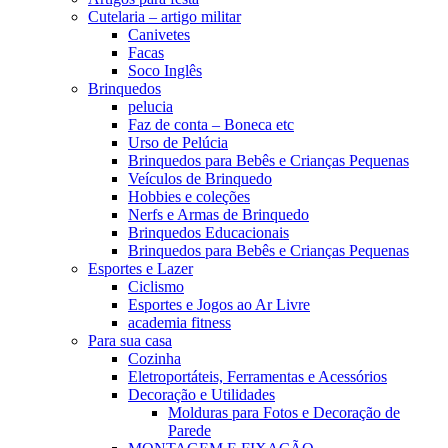
Cutelaria – artigo militar
Canivetes
Facas
Soco Inglês
Brinquedos
pelucia
Faz de conta – Boneca etc
Urso de Pelúcia
Brinquedos para Bebês e Crianças Pequenas
Veículos de Brinquedo
Hobbies e coleções
Nerfs e Armas de Brinquedo
Brinquedos Educacionais
Brinquedos para Bebês e Crianças Pequenas
Esportes e Lazer
Ciclismo
Esportes e Jogos ao Ar Livre
academia fitness
Para sua casa
Cozinha
Eletroportáteis, Ferramentas e Acessórios
Decoração e Utilidades
Molduras para Fotos e Decoração de
Parede