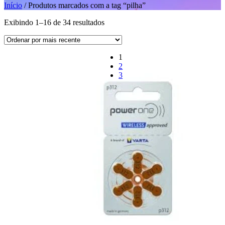
Início
/ Produtos marcados com a tag “pilha”
Exibindo 1–16 de 34 resultados
1
2
3