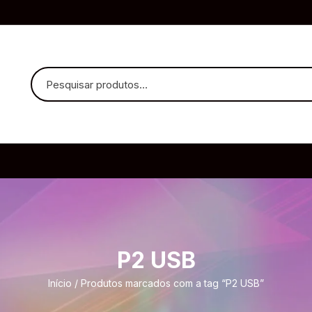
uvido Headphones
e Microfone
P2 USB
ia
Início
/ Produtos marcados com a tag “P2 USB”