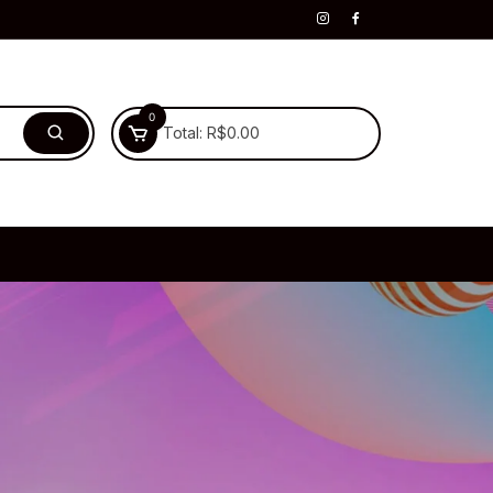
0
Total:
R$
0.00