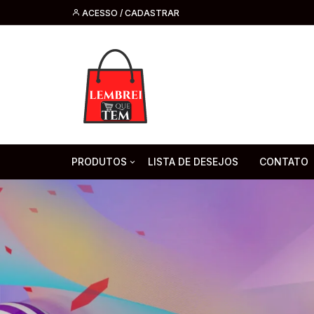
ACESSO / CADASTRAR
PRODUTOS
LISTA DE DESEJOS
CONTATO
Tecnologia
Fone de O
Headsets 
Moda, Beleza E Perfumaria
bijuteria
Cabos
Artesanato
Saúde
Pilha. Bater
Artigos para festa
moda
Microfone