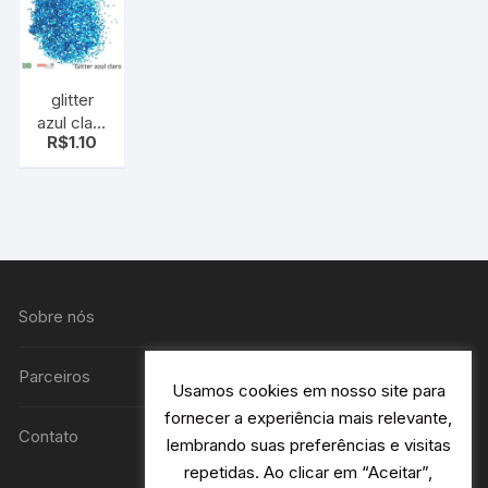
glitter
azul claro
R$
1.10
e
Purpurina
brilho –
gliter
Sobre nós
Parceiros
Usamos cookies em nosso site para
fornecer a experiência mais relevante,
Contato
lembrando suas preferências e visitas
repetidas. Ao clicar em “Aceitar”,