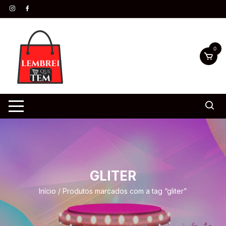
0
GLITER
Início
/ Produtos marcados com a tag “gliter”