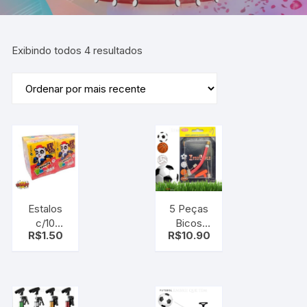
Exibindo todos 4 resultados
Estalos
5 Peças
c/10
Bicos
R$
1.50
R$
10.90
unidades
Bomba
–
De Ar
Estalinho
Manual,
Bola,
Infláveis