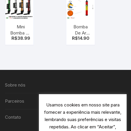
Geral
Mini
Bomba
Bomba De
De Ar
R$
38.99
R$
14.90
Ar ideal
Para
para
Encher
bicicleta,
Bola
bolas e
Futebol
balões –
Volei
com
Basquete
suporte e
c/ bico
acessórios
Sobre nós
de
alumínio
Parceiros
Usamos cookies em nosso site para
fornecer a experiência mais relevante,
Contato
lembrando suas preferências e visitas
repetidas. Ao clicar em “Aceitar”,