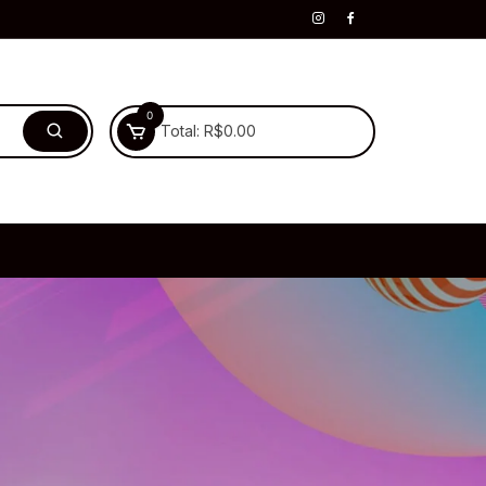
0
Total:
R$
0.00