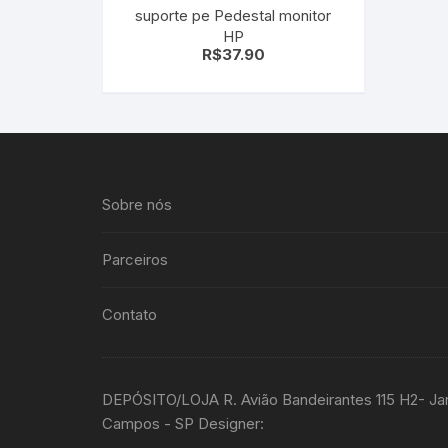
suporte pe Pedestal monitor
Sex Shop
Brinquedos
Limpeza
Artes e Ofí
HP
Crianças 
R$
37.90
Remédio
Segurança
Presentes
SJC
Etiquetas 
chaveiro
Sobre nós
Parceiros
Contato
DEPÓSITO/LOJA R. Avião Bandeirantes 115 H2- Ja
Campos - SP Designer: