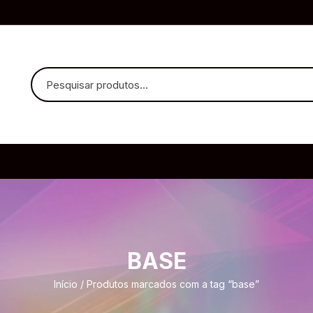
uvido Headphones
e Microfone
BASE
ia
Início
/ Produtos marcados com a tag “base”