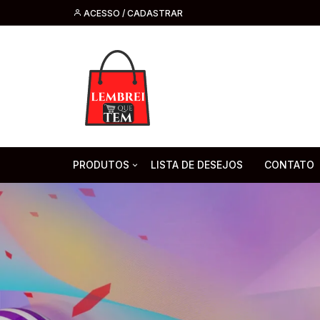
ACESSO / CADASTRAR
PRODUTOS
LISTA DE DESEJOS
CONTATO
Tecnologia
Fone de O
Headsets 
Moda, Beleza E Perfumaria
bijuteria
Cabos
Artesanato
Saúde
Pilha. Bater
Artigos para festa
moda
Microfone